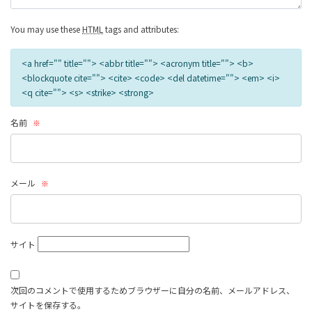
You may use these
HTML
tags and attributes:
<a href="" title=""> <abbr title=""> <acronym title=""> <b>
<blockquote cite=""> <cite> <code> <del datetime=""> <em> <i>
<q cite=""> <s> <strike> <strong>
名前
※
メール
※
サイト
次回のコメントで使用するためブラウザーに自分の名前、メールアドレス、
サイトを保存する。