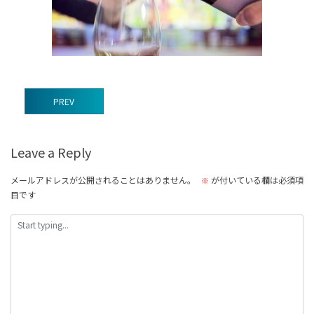
前
PREV
後
の
Leave a Reply
記
事
メールアドレスが公開されることはありません。
が付いている欄は必須項
※
目です
へ
の
リ
ン
ク