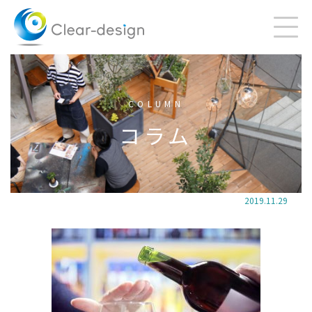
Skip
to
content
COLUMN
コラム
2019.11.29