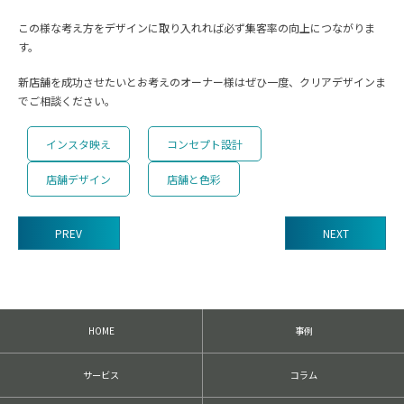
この様な考え方をデザインに取り入れれば必ず集客率の向上につながりま
す。
新店舗を成功させたいとお考えのオーナー様はぜひ一度、クリアデザインま
でご相談ください。
インスタ映え
コンセプト設計
店舗デザイン
店舗と色彩
PREV
NEXT
前
後
の
記
HOME
事例
事
へ
の
サービス
コラム
リ
ン