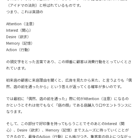
（アイドマの法則）と呼ばれているものです。
つまり、これは英語の
Attention（注意）
Interest（関心）
Desire（欲求）
Memory（記憶）
Action（行動）
の頭文字をとった言葉であり、この順番に顧客は消費行動をとっていくとさ
れています。
初来店の顧客に来店理由を聞くと、広告を見たから来た、と言うよりも「偶
然、店の前を通ったから」という答えが返ってくる確率が多いのです。
では最初に「偶然、店の前を通った」際に何がAttention（注意）になるの
かというとそれは他でもなく「店の顔」である店舗入り口やエントランスに
なります。
そして、この部分で好印象を持ってもらうことでそのあとのInterest（関
心）、Desire（欲求）、Memory（記憶）までスムーズに持っていくことが
できるので、最後のAction（行動）にも結びつき、集客率の向上につながっ