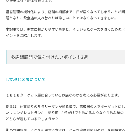
クが増える可能性もあります。
経営管理の複雑化により、店舗の細部までに目が届くなってしまうことが問
題となり、飲食店の入れ替わりは珍しいことではなくなってきました。
本記事では、廃業に繋がりやすい事例と、そういったケースを防ぐためのポ
イントをご紹介します。
多店舗展開で気を付けたいポイント3選
1.立地と客層について
そもそもターゲット層に合っているお店なのかを考える必要があります。
例えば、仕事帰りのサラリーマンが通る道で、高級層の人をターゲットにし
たフレンチレストランか、帰り際に1杯だけでも飲めるような立ち飲み屋の
どちらが適しているでしょうか？
街の雰囲気や、そこを利用する方々は「どんな客層が多いのか」を把握する