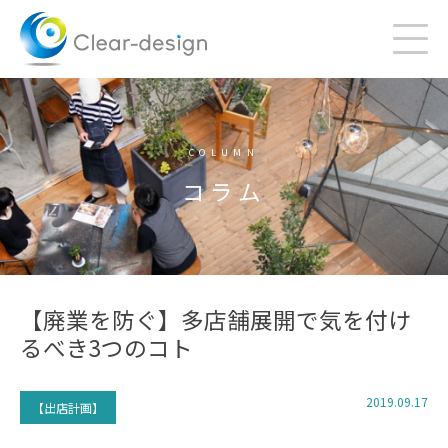
Skip
to
content
COLUMN
コラム
【廃業を防ぐ】多店舗展開で気を付け
るべき3つのコト
2019.09.17
【出店計画】