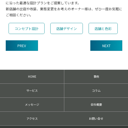
に沿った最適な設計プランをご提案しています。
新店舗の出店や改装、業態変更をお考えのオーナー様は、ぜひ一度お気軽に
ご相談ください。
コンセプト設計
店舗デザイン
店舗と色彩
PREV
NEXT
前
後
の
記
HOME
事例
事
へ
の
サービス
コラム
リ
ン
ク
メッセージ
会社概要
アクセス
お問い合せ