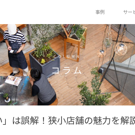
事例
サー
COLUMN
コラム
い」は誤解！狭小店舗の魅力を解