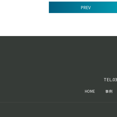
PREV
前
後
の
記
事
へ
の
リ
ン
ク
TEL.
03
HOME
事例