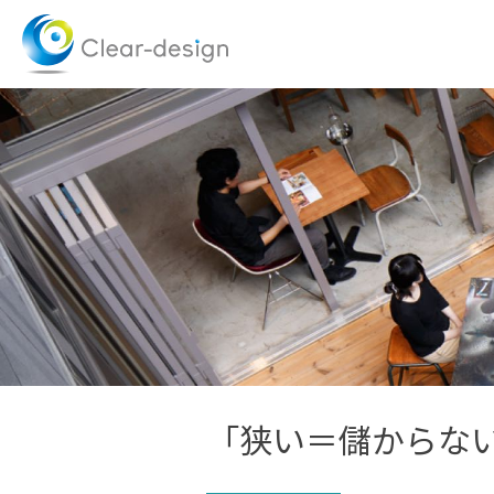
Skip
to
content
「狭い＝儲からな