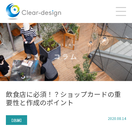
Skip
to
content
COLUMN
コラム
飲食店に必須！？ショップカードの重
要性と作成のポイント
2020.08.14
【店舗】