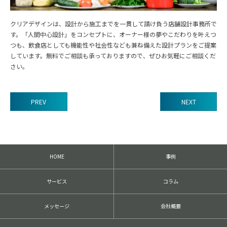
クリアデザインは、設計から施工までを一貫して請け負う店舗設計事務所で
す。「人間中心設計」をコンセプトに、オーナー様の夢やこだわりを叶えつ
つも、飲食店としても機能性や社会性なども兼ね備えた設計プランをご提案
しています。無料でご相談も承っておりますので、ぜひお気軽にご相談くだ
さい。
PREV
NEXT
前
後
の
記
HOME
事例
事
へ
の
サービス
コラム
リ
ン
ク
メッセージ
会社概要