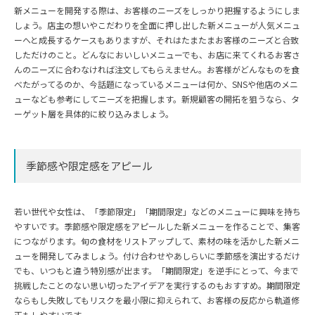
新メニューを開発する際は、お客様のニーズをしっかり把握するようにしま
しょう。店主の想いやこだわりを全面に押し出した新メニューが人気メニュ
ーへと成長するケースもありますが、それはたまたまお客様のニーズと合致
しただけのこと。どんなにおいしいメニューでも、お店に来てくれるお客さ
んのニーズに合わなければ注文してもらえません。お客様がどんなものを食
べたがってるのか、今話題になっているメニューは何か、SNSや他店のメニ
ューなども参考にしてニーズを把握します。新規顧客の開拓を狙うなら、タ
ーゲット層を具体的に絞り込みましょう。
季節感や限定感をアピール
若い世代や女性は、「季節限定」「期間限定」などのメニューに興味を持ち
やすいです。季節感や限定感をアピールした新メニューを作ることで、集客
につながります。旬の食材をリストアップして、素材の味を活かした新メニ
ューを開発してみましょう。付け合わせやあしらいに季節感を演出するだけ
でも、いつもと違う特別感が出ます。「期間限定」を逆手にとって、今まで
挑戦したことのない思い切ったアイデアを実行するのもおすすめ。期間限定
ならもし失敗してもリスクを最小限に抑えられて、お客様の反応から軌道修
正もしやすいです。