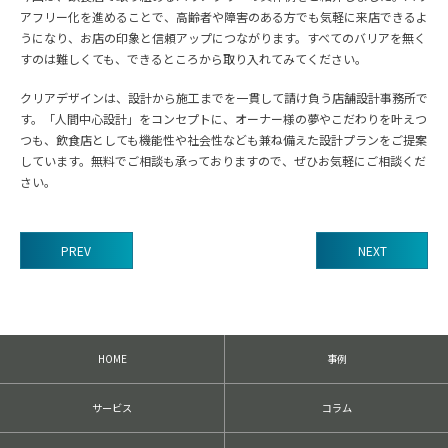
アフリー化を進めることで、高齢者や障害のある方でも気軽に来店できるよ
うになり、お店の印象と信頼アップにつながります。すべてのバリアを無く
すのは難しくても、できるところから取り入れてみてください。
クリアデザインは、設計から施工までを一貫して請け負う店舗設計事務所で
す。「人間中心設計」をコンセプトに、オーナー様の夢やこだわりを叶えつ
つも、飲食店としても機能性や社会性なども兼ね備えた設計プランをご提案
しています。無料でご相談も承っておりますので、ぜひお気軽にご相談くだ
さい。
PREV
NEXT
前
後
の
記
HOME
事例
事
へ
の
サービス
コラム
リ
ン