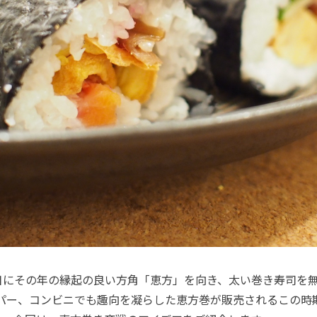
日にその年の縁起の良い方角「恵方」を向き、太い巻き寿司を
パー、コンビニでも趣向を凝らした恵方巻が販売されるこの時