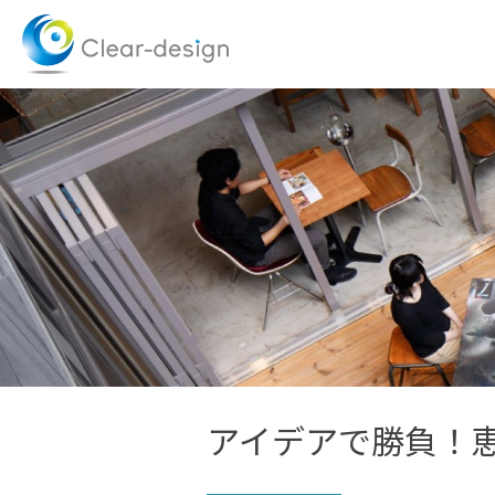
Skip
to
content
アイデアで勝負！