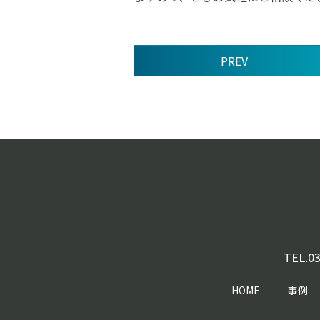
PREV
前
後
の
記
事
へ
の
リ
ン
ク
TEL.
03
HOME
事例