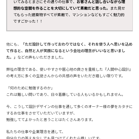
いてみるとまさにその通りの仕事で、
お客さんと話し合いながら理
想的な空間を作ることを大切にしていて素敵だと思った。
また見せ
てもらった建築物すべてが素敵で、マンションなどもすごく魅力的
ですごかった！！
他にも、
「
ただ設計して作っておわりではなく、それを使う人へ思いを込め
て作ると、自然と人が笑顔になるという会社の理念がいいなと思いまし
た。」
などの声もいただきました。
弊社の理念である、使いやすさや居心地の良さを重視した『人間中心設計』
の考え方に多くの生徒さんからの共感の声をいただき嬉しい限りです。
「何のために勉強するのか」
これは難しい問いであり、日々葛藤している人もいるかもしれません。
今、こうして設計デザインの仕事を通して多くのオーナー様の夢をカタチに
するお仕事をさせていただいていますが、
勉強しててよかったと思うことはたくさんあります。
私たちの仕事や企業理念を通して、
自分なりの答えを少しでも見つけてくれたら嬉しいです。