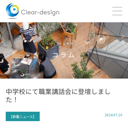
Skip
to
content
COLUMN
コラム
中学校にて職業講話会に登壇しまし
た！
2024.07.10
【新着ニュース】