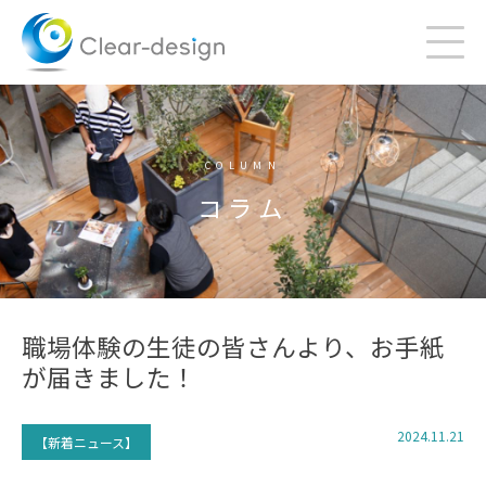
Skip
to
content
COLUMN
コラム
職場体験の生徒の皆さんより、お手紙
が届きました！
2024.11.21
【新着ニュース】