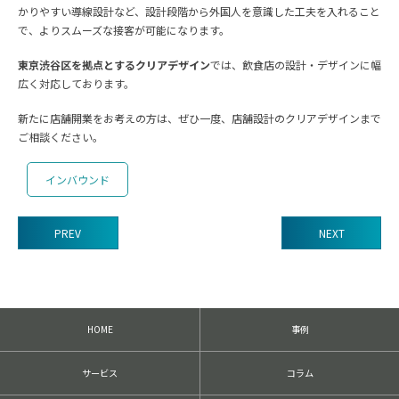
かりやすい導線設計など、設計段階から外国人を意識した工夫を入れること
で、よりスムーズな接客が可能になります。
東京渋谷区を拠点とするクリアデザイン
では、飲食店の設計・デザインに幅
広く対応しております。
新たに店舗開業をお考えの方は、ぜひ一度、店舗設計のクリアデザインまで
ご相談ください。
インバウンド
PREV
NEXT
前
後
の
記
HOME
事例
事
へ
の
サービス
コラム
リ