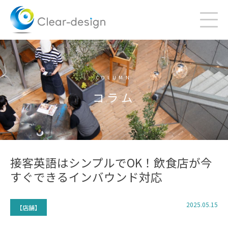
Skip
to
content
COLUMN
コラム
接客英語はシンプルでOK！飲食店が今
すぐできるインバウンド対応
2025.05.15
【店舗】