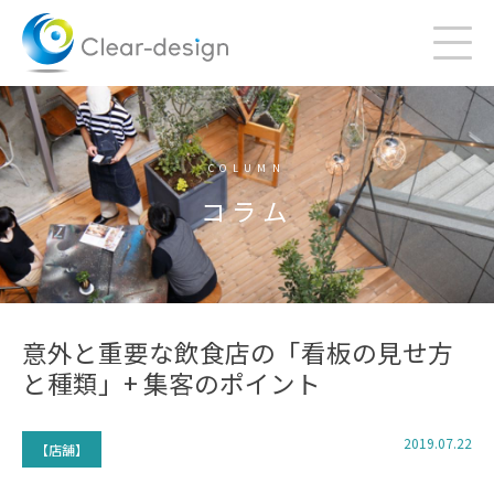
Skip
to
content
COLUMN
コラム
意外と重要な飲食店の「看板の見せ方
と種類」+ 集客のポイント
2019.07.22
【店舗】