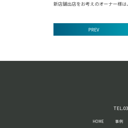
新店舗出店をお考えのオーナー様は
PREV
前
後
の
記
事
へ
の
リ
ン
ク
TEL.
03
HOME
事例