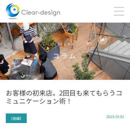
Skip
to
content
COLUMN
コラム
お客様の初来店。2回目も来てもらうコ
ミュニケーション術！
2019.10.01
【店舗】