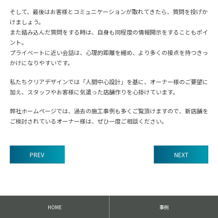
そして、最後はお客様とコミュニケーションが取れてきたら、質問を投げか
けましょう。
また踏み込んだ質問をする時は、自身も同程度の情報開示をすることもポイ
ント。
プライベートに近い会話は、心理的距離を縮め、より多くの接点を持つきっ
かけになりやすいです。
私たちクリアデザインでは「人間中心設計」を基に、オーナー様のご要望に
加え、スタッフやお客様に気遣った店舗作りを心掛けています。
弊社ホームページでは、過去の施工事例も多くご覧頂けますので、新店舗を
ご検討されているオーナー様は、ぜひ一度ご相談ください。
PREV
NEXT
前
後
の
記
HOME
事例
事