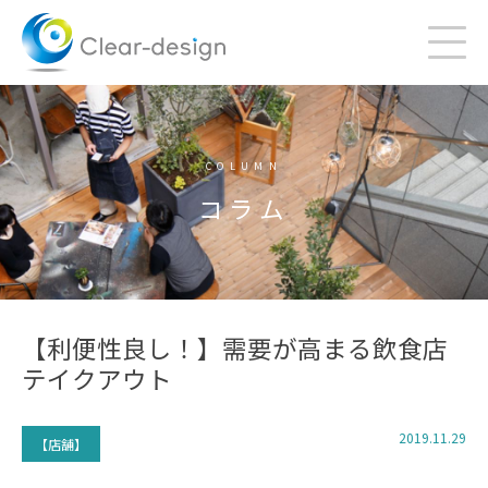
Skip
to
content
COLUMN
コラム
【利便性良し！】需要が高まる飲食店
テイクアウト
2019.11.29
【店舗】