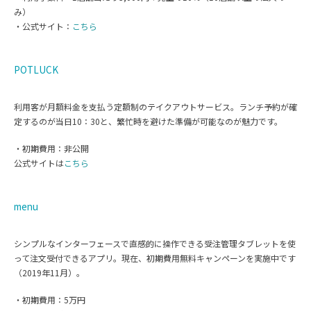
み）
・公式サイト：
こちら
POTLUCK
利用客が月額料金を支払う定額制のテイクアウトサービス。ランチ予約が確
定するのが当日10：30と、繁忙時を避けた準備が可能なのが魅力です。
・初期費用：非公開
公式サイトは
こちら
menu
シンプルなインターフェースで直感的に操作できる受注管理タブレットを使
って注文受付できるアプリ。現在、初期費用無料キャンペーンを実施中です
（2019年11月）。
・初期費用：5万円