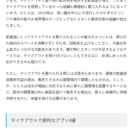
います。テイクアウトで食べ物や飲み物を提供する飲食店が増え、これまで
テイクアウトを用意していなかった店舗も積極的に取り入れるようになって
います。たとえば、2019年は、若い層を中心に大流行したタピオカドリン
クや東京の新大久保界隈のチーズドッグなどスタンド販売形態の店舗が目立
ちました。
飲食店にとってテイクアウトを取り入れることの最大のメリットは、限られ
た店内のスペースを消費せずにすむ点。回転率を上げることなく、大幅な売
上拡大につながる可能性があります。繁忙時にスタッフが不足するようなケ
ースでは、テイクアウトを受け付けないこともできるなど、状況にあった対
応ができるのも魅力です。
ただし、テイクアウトを取り入れる際には注意点もあります。通常の飲食店
営業許可証の場合、販売できるのは調理場内で調理したもののみ。ところ
が、たとえば注文の増加に対応するために新たに調理場を設置するケースな
ど、既存の調理場以外に施設を設けて販売する場合は、新たに保健所に申請
手続きを行い、検査を受ける必要があります。
テイクアウトで便利なアプリ4選