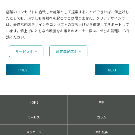
店舗のコンセプトに合致した施策として提案することができれば、値上げし
たとしても、必ずしも客離れを起こすとは限りません。クリアデザインで
は、最適な内装デザインをコンセプトの立ち上げから徹底してサポートして
います。値上げにともなう改装をお考えのオーナー様は、ぜひお気軽にご相
談ください。
サービス向上
顧客満足度向上
PREV
NEXT
前
後
の
記
HOME
事例
事
へ
の
サービス
コラム
リ
ン
ク
メッセージ
会社概要