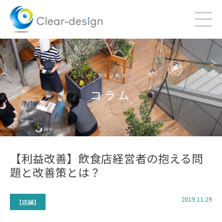
Skip
to
content
COLUMN
コラム
【利益改善】飲食店経営者の抱える問
題と改善策とは？
2019.11.29
【店舗】