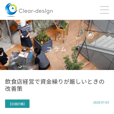
Skip
to
content
COLUMN
コラム
飲食店経営で資金繰りが厳しいときの
改善策
2020.07.03
【出店計画】