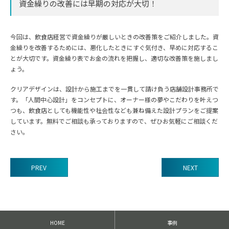
資金繰りの改善には早期の対応が大切！
今回は、飲食店経営で資金繰りが厳しいときの改善策をご紹介しました。資
金繰りを改善するためには、悪化したときにすぐ気付き、早めに対応するこ
とが大切です。資金繰り表でお金の流れを把握し、適切な改善策を施しまし
ょう。
クリアデザインは、設計から施工までを一貫して請け負う店舗設計事務所で
す。「人間中心設計」をコンセプトに、オーナー様の夢やこだわりを叶えつ
つも、飲食店としても機能性や社会性なども兼ね備えた設計プランをご提案
しています。無料でご相談も承っておりますので、ぜひお気軽にご相談くだ
さい。
PREV
NEXT
前
後
の
記
HOME
事例
事