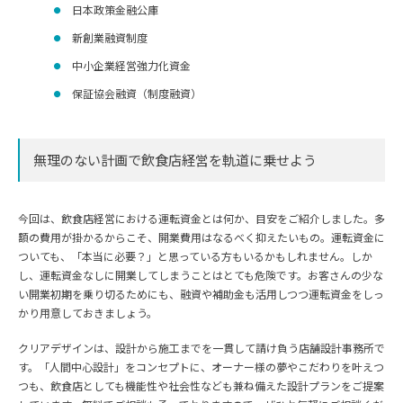
日本政策金融公庫
新創業融資制度
中小企業経営強力化資金
保証協会融資（制度融資）
無理のない計画で飲食店経営を軌道に乗せよう
今回は、飲食店経営における運転資金とは何か、目安をご紹介しました。多
額の費用が掛かるからこそ、開業費用はなるべく抑えたいもの。運転資金に
ついても、「本当に必要？」と思っている方もいるかもしれません。しか
し、運転資金なしに開業してしまうことはとても危険です。お客さんの少な
い開業初期を乗り切るためにも、融資や補助金も活用しつつ運転資金をしっ
かり用意しておきましょう。
クリアデザインは、設計から施工までを一貫して請け負う店舗設計事務所で
す。「人間中心設計」をコンセプトに、オーナー様の夢やこだわりを叶えつ
つも、飲食店としても機能性や社会性なども兼ね備えた設計プランをご提案