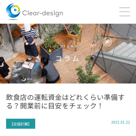
Skip
to
content
COLUMN
コラム
飲食店の運転資金はどれくらい準備す
る？開業前に目安をチェック！
2021.01.22
【出店計画】