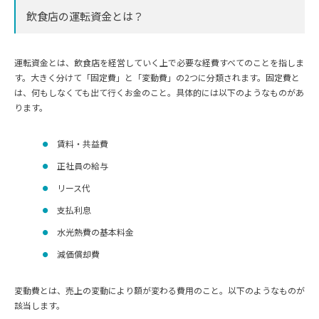
飲食店の運転資金とは？
運転資金とは、飲食店を経営していく上で必要な経費すべてのことを指しま
す。大きく分けて「固定費」と「変動費」の2つに分類されます。固定費と
は、何もしなくても出て行くお金のこと。具体的には以下のようなものがあ
ります。
賃料・共益費
正社員の給与
リース代
支払利息
水光熱費の基本料金
減価償却費
変動費とは、売上の変動により額が変わる費用のこと。以下のようなものが
該当します。