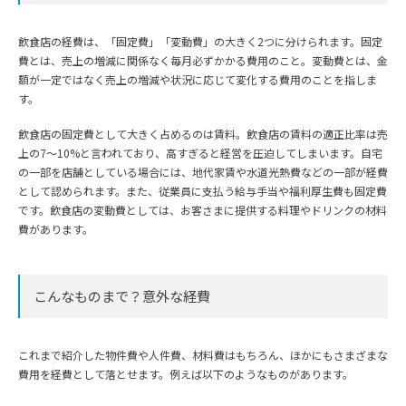
飲食店の経費は、「固定費」「変動費」の大きく2つに分けられます。固定
費とは、売上の増減に関係なく毎月必ずかかる費用のこと。変動費とは、金
額が一定ではなく売上の増減や状況に応じて変化する費用のことを指しま
す。
飲食店の固定費として大きく占めるのは賃料。飲食店の賃料の適正比率は売
上の7～10%と言われており、高すぎると経営を圧迫してしまいます。自宅
の一部を店舗としている場合には、地代家賃や水道光熱費などの一部が経費
として認められます。また、従業員に支払う給与手当や福利厚生費も固定費
です。飲食店の変動費としては、お客さまに提供する料理やドリンクの材料
費があります。
こんなものまで？意外な経費
これまで紹介した物件費や人件費、材料費はもちろん、ほかにもさまざまな
費用を経費として落とせます。例えば以下のようなものがあります。