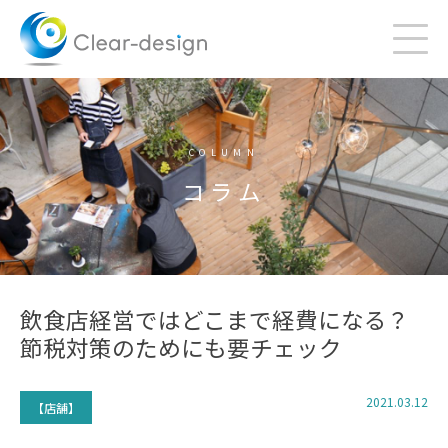
Skip
to
content
COLUMN
コラム
飲食店経営ではどこまで経費になる？
節税対策のためにも要チェック
2021.03.12
【店舗】