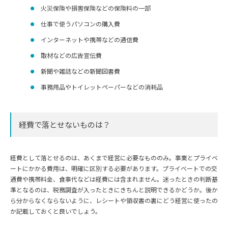
火災保険や損害保険などの保険料の一部
仕事で使うパソコンの購入費
インターネットや携帯などの通信費
取材などの広告宣伝費
新聞や雑誌などの新聞図書費
事務用品やトイレットペーパーなどの消耗品
経費で落とせないものは？
経費として落とせるのは、あくまで経営に必要なもののみ。事業とプライベ
ートにかかる費用は、明確に区別する必要があります。プライベートでの交
通費や携帯料金、食事代などは経費には含まれません。迷ったときの判断基
準となるのは、税務調査が入ったときにきちんと説明できるかどうか。後か
ら分からなくならないように、レシートや領収書の裏にどう経営に使ったの
か記載しておくと良いでしょう。