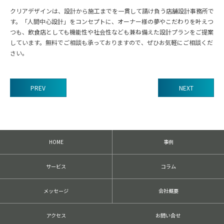
クリアデザインは、設計から施工までを一貫して請け負う店舗設計事務所で
す。「人間中心設計」をコンセプトに、オーナー様の夢やこだわりを叶えつ
つも、飲食店としても機能性や社会性なども兼ね備えた設計プランをご提案
しています。無料でご相談も承っておりますので、ぜひお気軽にご相談くだ
さい。
PREV
NEXT
前
後
の
記
HOME
事例
事
へ
の
サービス
コラム
リ
ン
ク
メッセージ
会社概要
アクセス
お問い合せ