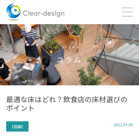
Skip
to
content
COLUMN
コラム
最適な床はどれ？飲食店の床材選びの
ポイント
2022.09.09
【店舗】