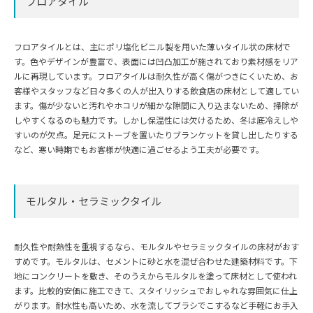
フロアタイル
フロアタイルとは、主にポリ塩化ビニル製を用いた薄いタイル状の床材で
す。色やデザインが豊富で、表面には凹凸加工が施されており素材感をリア
ルに再現しています。フロアタイルは耐久性が高く傷がつきにくいため、お
客様やスタッフなど日々多くの人が出入りする飲食店の床材として適してい
ます。傷が少ないと汚れやホコリが細かな隙間に入り込まないため、掃除が
しやすくなるのも魅力です。しかし保温性には欠けるため、冬は底冷えしや
すいのが欠点。足元にストーブを置いたりブランケットを貸し出したりする
など、寒い時期でもお客様が快適に過ごせるよう工夫が必要です。
モルタル・セラミックタイル
耐久性や耐熱性を重視するなら、モルタルやセラミックタイルの床材がおす
すめです。モルタルは、セメントに砂と水を混ぜ合わせた建築材料です。下
地にコンクリートを敷き、そのうえからモルタルを塗って床材として使われ
ます。比較的安価に施工できて、スタイリッシュでおしゃれな雰囲気に仕上
がります。耐水性も高いため、水を流してブラシでこするなど手軽にお手入