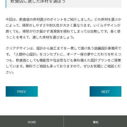
飲食店に適した床材を選ぼう
今回は、飲食店の床材選びのポイントをご紹介しました。どの床材を選ぶか
によって、掃除のしやすさや耐久性が大きく異なります。いくらデザインが
良くても、掃除が行き届かず清潔感を損ねてしまっては台無しです。長く使
うことを考えて、適した床材を選びましょう。
クリアデザインは、設計から施工までを一貫して請け負う店舗設計事務所で
す。「人間中心設計」をコンセプトに、オーナー様の夢やこだわりを叶えつ
つも、飲食店としても機能性や社会性なども兼ね備えた設計プランをご提案
しています。無料でご相談も承っておりますので、ぜひお気軽にご相談くだ
さい。
PREV
NEXT
前
後
の
記
HOME
事例
事