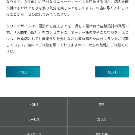
なります。女性向けに特別なメニューやサービスを用意するほか、店内を飾
り付けるだけでもひな祭り気分を楽しんでもらえます。お店に取り入れられ
ることから、ぜひ試してみてください。
クリアデザインは、設計から施工までを一貫して請け負う店舗設計事務所で
す。「人間中心設計」をコンセプトに、オーナー様の夢やこだわりを叶えつ
つも、飲食店としても機能性や社会性なども兼ね備えた設計プランをご提案
しています。無料でご相談も承っておりますので、ぜひお気軽にご相談くだ
さい。
PREV
NEXT
前
後
の
記
HOME
事例
事
へ
の
サービス
コラム
リ
ン
ク
メッセージ
会社概要