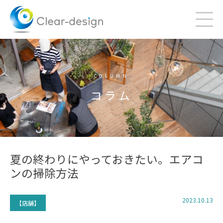
Skip
to
content
COLUMN
コラム
夏の終わりにやっておきたい。エアコ
ンの掃除方法
2023.10.13
【店舗】