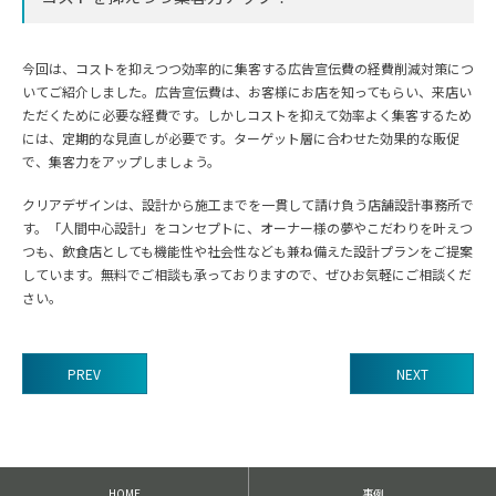
今回は、コストを抑えつつ効率的に集客する広告宣伝費の経費削減対策につ
いてご紹介しました。広告宣伝費は、お客様にお店を知ってもらい、来店い
ただくために必要な経費です。しかしコストを抑えて効率よく集客するため
には、定期的な見直しが必要です。ターゲット層に合わせた効果的な販促
で、集客力をアップしましょう。
クリアデザインは、設計から施工までを一貫して請け負う店舗設計事務所で
す。「人間中心設計」をコンセプトに、オーナー様の夢やこだわりを叶えつ
つも、飲食店としても機能性や社会性なども兼ね備えた設計プランをご提案
しています。無料でご相談も承っておりますので、ぜひお気軽にご相談くだ
さい。
PREV
NEXT
前
後
の
記
HOME
事例