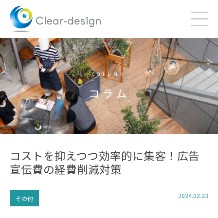
Skip
to
content
COLUMN
コラム
コストを抑えつつ効率的に集客！広告
宣伝費の経費削減対策
2024.02.23
その他