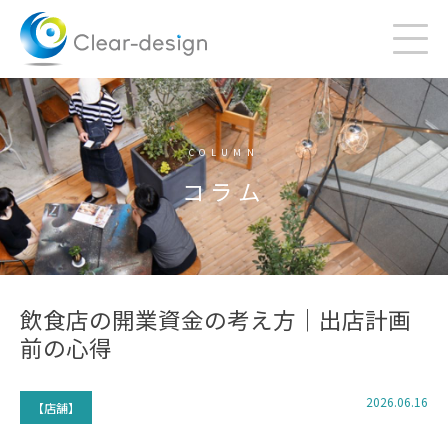
Skip
to
content
COLUMN
コラム
飲食店の開業資金の考え方｜出店計画
前の心得
2026.06.16
【店舗】