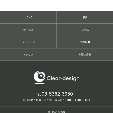
前
後
の
記
HOME
事例
事
へ
の
サービス
コラム
リ
ン
ク
メッセージ
会社概要
アクセス
お問い合せ
03-5362-3950
TEL.
受付時間：10:00〜17:00 定休日：土曜日・日曜日・祝日
© Clear-design