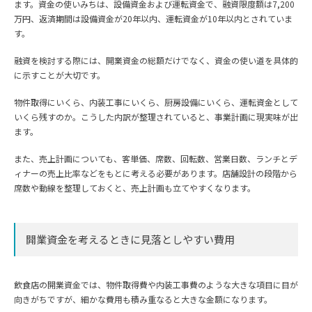
ます。資金の使いみちは、設備資金および運転資金で、融資限度額は7,200
万円、返済期間は設備資金が20年以内、運転資金が10年以内とされていま
す。
融資を検討する際には、開業資金の総額だけでなく、資金の使い道を具体的
に示すことが大切です。
物件取得にいくら、内装工事にいくら、厨房設備にいくら、運転資金として
いくら残すのか。こうした内訳が整理されていると、事業計画に現実味が出
ます。
また、売上計画についても、客単価、席数、回転数、営業日数、ランチとデ
ィナーの売上比率などをもとに考える必要があります。店舗設計の段階から
席数や動線を整理しておくと、売上計画も立てやすくなります。
開業資金を考えるときに見落としやすい費用
飲食店の開業資金では、物件取得費や内装工事費のような大きな項目に目が
向きがちですが、細かな費用も積み重なると大きな金額になります。