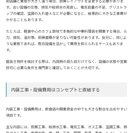
前店舗と業態が大きく違う場合、厨房レイアウトを変更する必要がありま
す。古い設備の交換、排気や給排水の見直し、電気容量の不足、グリストラ
ップの確認、空調の入れ替えなどが必要になると、結果的に大きな工事費が
かかることもあります。
たとえば、軽食中心のカフェ跡地で本格的な中華料理店を開業する場合、火
力、排気、油対策、厨房面積が足りない可能性があります。反対に、同じよ
うな業態であれば、既存設備を活かして費用を抑えられるケースもありま
す。
居抜き物件を検討する際は、内見時の見た目だけでなく、設備の状態や営業
許可に必要な条件を専門家と確認しておくことが大切です。
内装工事・設備費用はコンセプトと直結する
内装工事・設備費用は、飲食店の開業資金の中でも大きな割合を占めやすい
項目です。
主な内容には、厨房工事、給排水工事、電気工事、ガス工事、空調工事、排
気ダクト工事、客席内装、床・壁・天井、照明、家具、看板、トイレ、レジ