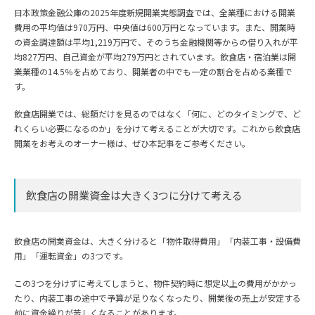
日本政策金融公庫の2025年度新規開業実態調査では、全業種における開業
費用の平均値は970万円、中央値は600万円となっています。また、開業時
の資金調達額は平均1,219万円で、そのうち金融機関等からの借り入れが平
均827万円、自己資金が平均279万円とされています。飲食店・宿泊業は開
業業種の14.5％を占めており、開業者の中でも一定の割合を占める業種で
す。
飲食店開業では、総額だけを見るのではなく「何に、どのタイミングで、ど
れくらい必要になるのか」を分けて考えることが大切です。これから飲食店
開業をお考えのオーナー様は、ぜひ本記事をご参考ください。
飲食店の開業資金は大きく3つに分けて考える
飲食店の開業資金は、大きく分けると「物件取得費用」「内装工事・設備費
用」「運転資金」の3つです。
この3つを分けずに考えてしまうと、物件契約時に想定以上の費用がかかっ
たり、内装工事の途中で予算が足りなくなったり、開業後の売上が安定する
前に資金繰りが苦しくなることがあります。