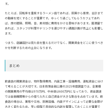
す。
たとえば、回転率を重視するラーメン店であれば、厨房から客席、会計まで
の動線を短くすることが重要です。ゆっくり過ごしてもらうカフェであれ
ば、席の間隔、照明、音、素材感に費用をかける意味があります。居酒屋で
あれば、スタッフが料理やドリンクを運びやすい通路計画が売上にも影響し
ます。
つまり、店舗設計は見た目を整えるだけでなく、開業資金をどこに使うべき
かを判断するための土台になります。
まとめ
飲食店の開業資金は、物件取得費用、内装工事・設備費用、運転資金に分け
て考えることが大切です。日本政策金融公庫の2025年度調査では、全業種
の開業費用の平均値は970万円、中央値は600万円となっており、資金調達
では金融機関等からの借り入れと自己資金が大きな割合を占めています。飲
食店の場合は、業態や立地、厨房設備、内装デザインによって必要な金額が
大きく変わるため、早い段階で具体的な内訳を整理しておくことが重要で