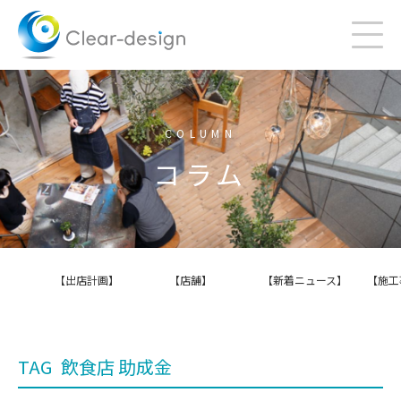
Skip
to
content
COLUMN
コラム
【出店計画】
【店舗】
【新着ニュース】
【施工
TAG
飲食店 助成金