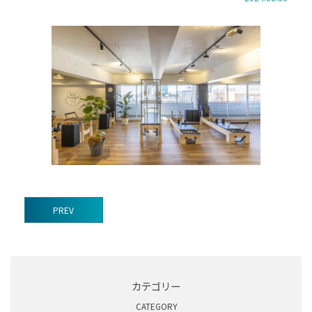
前
PREV
後
の
記
事
カテゴリー
へ
CATEGORY