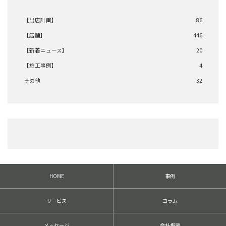
の
【出店計画】
86
リ
【店舗】
446
ン
【新着ニュース】
20
ク
【施工事例】
4
その他
32
HOME
事例
サービス
コラム
メッセージ
会社概要