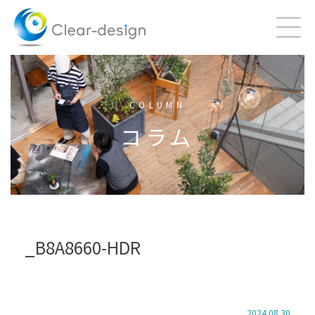
Skip
to
content
COLUMN
コラム
_B8A8660-HDR
2024.08.30