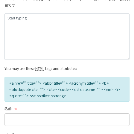
目です
へ
の
リ
ン
ク
You may use these
HTML
tags and attributes:
<a href="" title=""> <abbr title=""> <acronym title=""> <b>
<blockquote cite=""> <cite> <code> <del datetime=""> <em> <i>
<q cite=""> <s> <strike> <strong>
名前
※