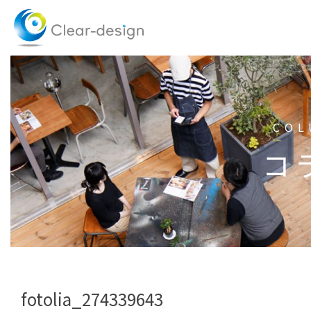
Skip
to
content
COL
コ
fotolia_274339643