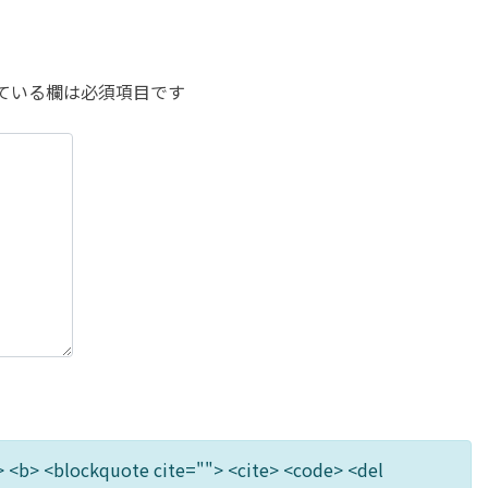
ている欄は必須項目です
"> <b> <blockquote cite=""> <cite> <code> <del