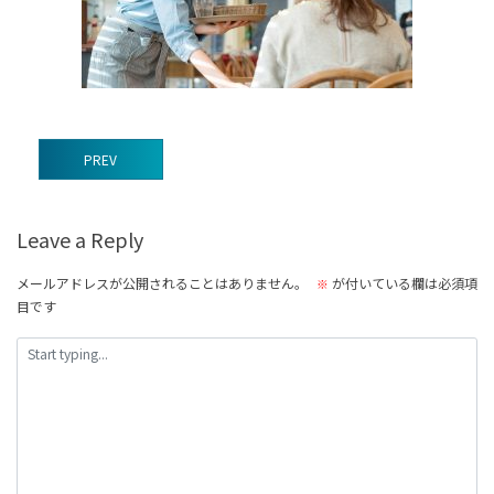
前
PREV
後
の
Leave a Reply
記
事
メールアドレスが公開されることはありません。
が付いている欄は必須項
※
目です
へ
の
リ
ン
ク