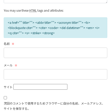
You may use these
HTML
tags and attributes:
<a href="" title=""> <abbr title=""> <acronym title=""> <b>
<blockquote cite=""> <cite> <code> <del datetime=""> <em> <i>
<q cite=""> <s> <strike> <strong>
名前
※
メール
※
サイト
次回のコメントで使用するためブラウザーに自分の名前、メールアドレス、
サイトを保存する。