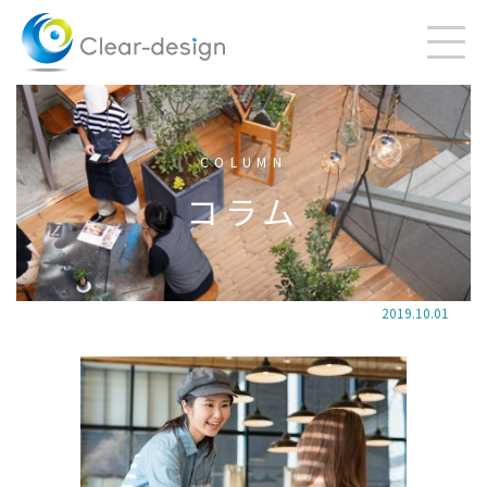
Skip
to
content
COLUMN
コラム
2019.10.01