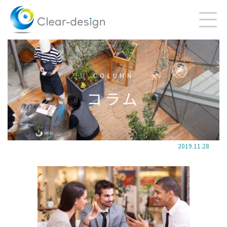
Skip
to
content
COLUMN
コラム
2019.11.28