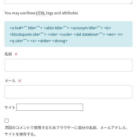
You may use these
HTML
tags and attributes:
<a href="" title=""> <abbr title=""> <acronym title=""> <b>
<blockquote cite=""> <cite> <code> <del datetime=""> <em> <i>
<q cite=""> <s> <strike> <strong>
名前
※
メール
※
サイト
次回のコメントで使用するためブラウザーに自分の名前、メールアドレス、
サイトを保存する。