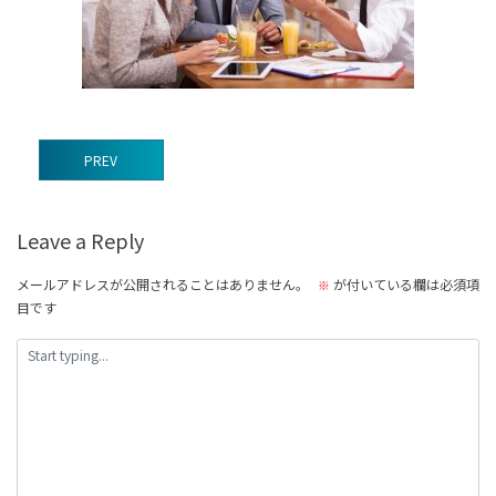
前
PREV
後
の
Leave a Reply
記
事
メールアドレスが公開されることはありません。
が付いている欄は必須項
※
目です
へ
の
リ
ン
ク