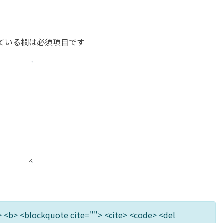
ている欄は必須項目です
"> <b> <blockquote cite=""> <cite> <code> <del