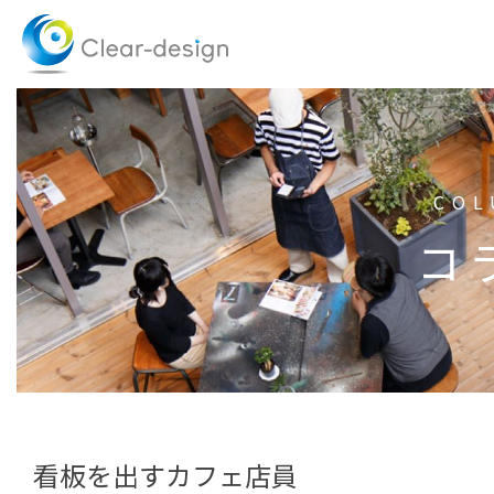
Skip
to
content
COL
コ
看板を出すカフェ店員