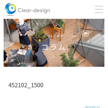
Skip
to
content
COLUMN
コラム
452102_1500
2023.03.22