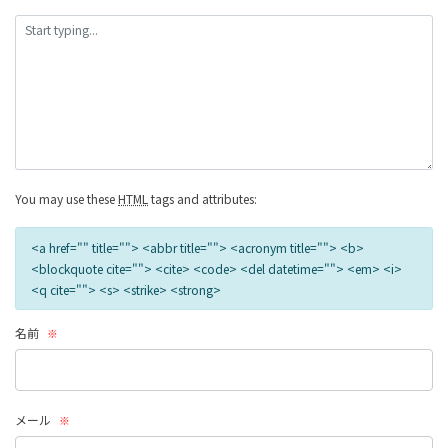
の
リ
ン
ク
You may use these
HTML
tags and attributes:
<a href="" title=""> <abbr title=""> <acronym title=""> <b>
<blockquote cite=""> <cite> <code> <del datetime=""> <em> <i>
<q cite=""> <s> <strike> <strong>
名前
※
メール
※