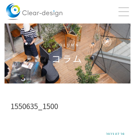
Skip
to
content
COLUMN
コラム
1550635_1500
2023.07.28