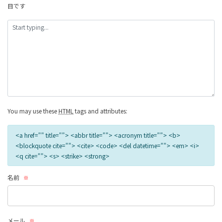
目です
へ
の
リ
ン
ク
You may use these
HTML
tags and attributes:
<a href="" title=""> <abbr title=""> <acronym title=""> <b>
<blockquote cite=""> <cite> <code> <del datetime=""> <em> <i>
<q cite=""> <s> <strike> <strong>
名前
※
メール
※