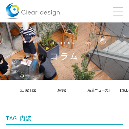
Skip
to
content
COLUMN
コラム
【出店計画】
【店舗】
【新着ニュース】
【施工
TAG
内装