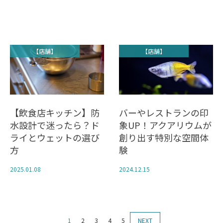
【店舗】
【店舗】
【飲食店キッチン】防
バーやレストランの印
水設計で迷ったら？ド
象UP！アクアリウムが
ライとウェットの選び
創り出す特別な空間体
方
験
2025.01.08
2024.12.15
1
2
3
4
5
NEXT