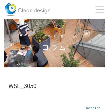
Skip
to
content
COLUMN
コラム
WSL_3050
2020.11.20