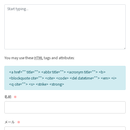
の
リ
ン
ク
You may use these
HTML
tags and attributes:
<a href="" title=""> <abbr title=""> <acronym title=""> <b>
<blockquote cite=""> <cite> <code> <del datetime=""> <em> <i>
<q cite=""> <s> <strike> <strong>
名前
※
メール
※