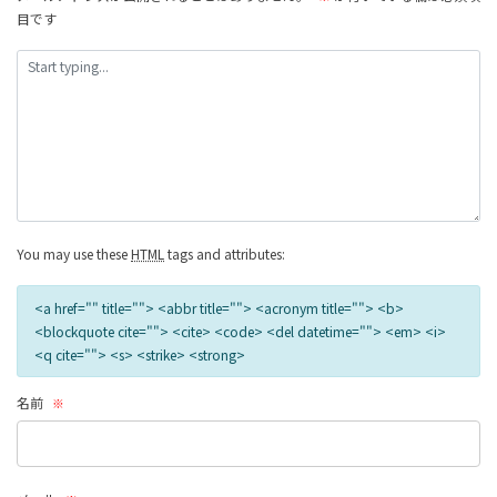
目です
へ
の
リ
ン
ク
You may use these
HTML
tags and attributes:
<a href="" title=""> <abbr title=""> <acronym title=""> <b>
<blockquote cite=""> <cite> <code> <del datetime=""> <em> <i>
<q cite=""> <s> <strike> <strong>
名前
※