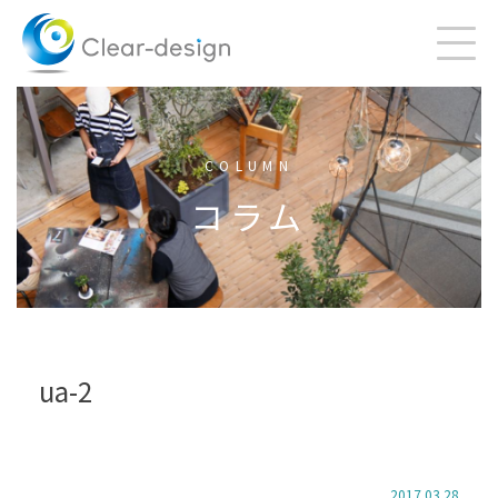
Skip
to
content
COLUMN
コラム
ua-2
2017.03.28