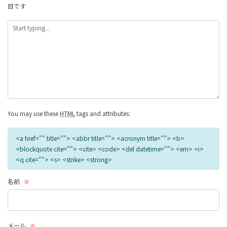
目です
へ
の
リ
ン
ク
You may use these
HTML
tags and attributes:
<a href="" title=""> <abbr title=""> <acronym title=""> <b>
<blockquote cite=""> <cite> <code> <del datetime=""> <em> <i>
<q cite=""> <s> <strike> <strong>
名前
※
メール
※