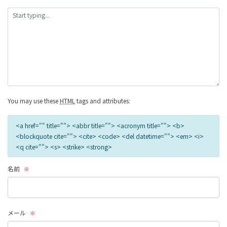
の
リ
ン
ク
You may use these
HTML
tags and attributes:
<a href="" title=""> <abbr title=""> <acronym title=""> <b>
<blockquote cite=""> <cite> <code> <del datetime=""> <em> <i>
<q cite=""> <s> <strike> <strong>
名前
※
メール
※