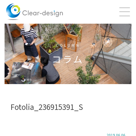
Skip
to
content
COLUMN
コラム
Fotolia_236915391_S
2019.06.06