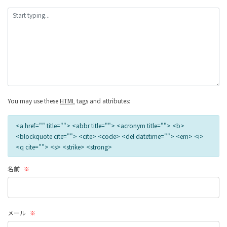
の
リ
ン
ク
You may use these
HTML
tags and attributes:
<a href="" title=""> <abbr title=""> <acronym title=""> <b>
<blockquote cite=""> <cite> <code> <del datetime=""> <em> <i>
<q cite=""> <s> <strike> <strong>
名前
※
メール
※