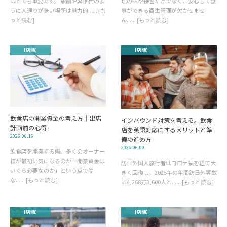
理の味や接客だけでなく、安心して食
はとても重要です。 駅前や繁華街のよ
事ができる衛生管理が欠かせませ
うに人通りが多い場所は魅力的...... [も
ん...... [もっと読む]
っと読む]
【店舗】
【店舗】
飲食店の開業資金の考え方｜出店
インバウンド対策を考える。飲食
計画前の心得
店を英語対応にするメリットと準
2026.06.16
備の進め方
2026.06.09
飲食店を開業する際、多くのオーナー
様が最初に気になるのが「開業資金は
訪日外国人旅行者はコロナ禍を経て大
いくら必要なのか」という点では
きく回復し、2025年の年間訪日外客数
な...... [もっと読む]
は4,268万3,600人と...... [もっと読む]
【店舗】
【店舗】