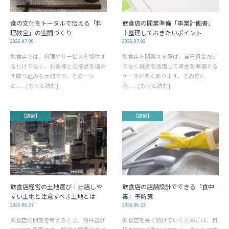
食の文化をトータルで伝える「料
飲食店の開業準備「事業計画書」
理教室」の空間づくり
｜整理しておきたいポイント
2026.07.09
2026.07.02
飲食店では、料理やサービスを提供す
飲食店を開業する際は、自己資金だけ
るだけでなく、お客様との接点を増や
でなく融資を活用して資金を準備する
す取り組みも大切です。その一つ
ケースが多くあります。その際に
と...... [もっと読む]
必...... [もっと読む]
【店舗】
【店舗】
飲食店の店舗設計でできる「食中
飲食店経営の土地選び｜出店しや
毒」予防策
すい土地と注意すべき土地とは
2026.06.23
2026.06.27
飲食店を長く続けていくためには、料
飲食店の開業を考えるとき、物件選び