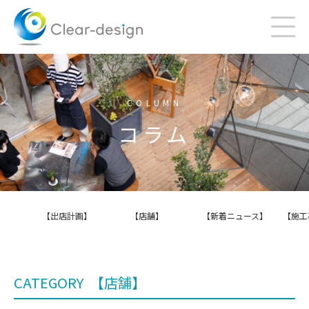
Skip
to
content
COLUMN
コラム
【出店計画】
【店舗】
【新着ニュース】
【施工
CATEGORY
【店舗】