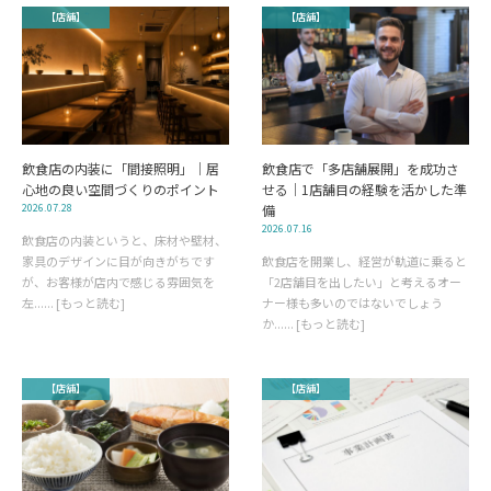
【店舗】
【店舗】
飲食店の内装に「間接照明」｜居
飲食店で「多店舗展開」を成功さ
心地の良い空間づくりのポイント
せる｜1店舗目の経験を活かした準
2026.07.28
備
2026.07.16
飲食店の内装というと、床材や壁材、
家具のデザインに目が向きがちです
飲食店を開業し、経営が軌道に乗ると
が、お客様が店内で感じる雰囲気を
「2店舗目を出したい」と考えるオー
左...... [もっと読む]
ナー様も多いのではないでしょう
か...... [もっと読む]
【店舗】
【店舗】