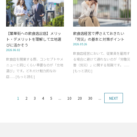
【繁華街への飲食店出店】メリッ
飲食店経営で押さえておきたい
ト・デメリットを理解して立地選
「労災」の基本と対策ポイント
びに活かそう
2026.05.26
2026.06.02
飲食店経営において、従業員を雇用す
飲食店を開業する際、コンセプトやメ
る場合に避けて通れないのが「労働災
ニューと同じくらい重要なのが「立地
害（労災）」に関する知識です。 ......
選び」です。どれだけ魅力的なお
[もっと読む]
店...... [もっと読む]
1
2
3
4
5
...
10
20
30
...
NEXT