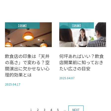
【店舗】
【店舗】
飲食店の印象は「天井
何坪あればいい？飲食
の高さ」で変わる？空
店開業前に知っておき
間演出に欠かせない心
たい広さの目安
理的効果とは
2025.04.07
2025.04.17
1
2
3
4
5
...
NEXT