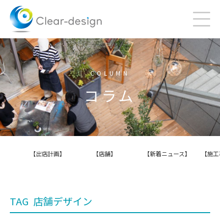
Skip
to
content
COLUMN
コラム
【出店計画】
【店舗】
【新着ニュース】
【施工
TAG
店舗デザイン